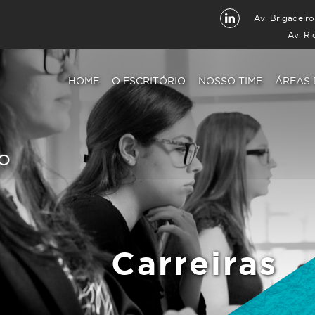
Av. Brigadeiro
Av. Ri
HOME
O ESCRITÓRIO
NOSSO TIME
ÁREAS
Carreiras