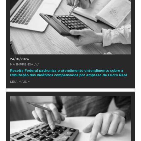
24/01/2024
NA IMPRENSA ///
Receita Federal padroniza o atendimento entendimento sobre a
tributação dos indébitos compensados por empresa de Lucro Real
LEIA MAIS +