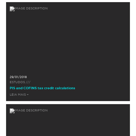
29/01/2018
ESTUDOS ///
PIS and COFINS tax credit calculations
LEIA MAIS +