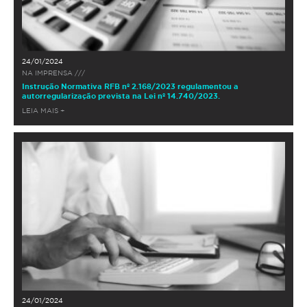
24/01/2024
NA IMPRENSA ///
Instrução Normativa RFB nº 2.168/2023 regulamentou a
autorregularização prevista na Lei nº 14.740/2023.
LEIA MAIS +
24/01/2024