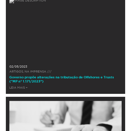
02/05/2023
ARTIGOS, NA IMPRENSA ///
Governo propõe alterações na tributação de Offshores e Trusts
(“MP n° 1.171/2023”)
LEIA MAIS +